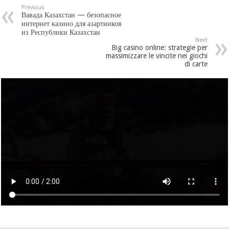
Previous
Вавада Казахстан — безопасное
интернет казино для азартников
из Республики Казахстан
Next
Big casino online: strategie per
massimizzare le vincite nei giochi
di carte