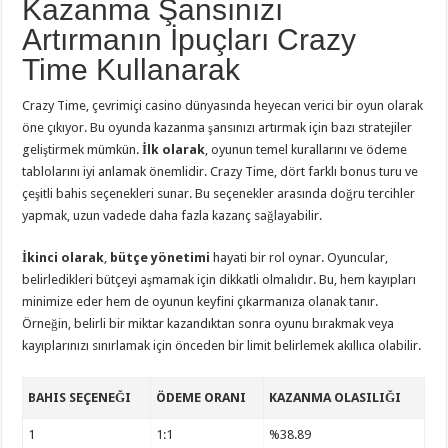
Kazanma Şansınızı
Artırmanın İpuçları Crazy
Time Kullanarak
Crazy Time, çevrimiçi casino dünyasında heyecan verici bir oyun olarak
öne çıkıyor. Bu oyunda kazanma şansınızı artırmak için bazı stratejiler
geliştirmek mümkün.
İlk olarak
, oyunun temel kurallarını ve ödeme
tablolarını iyi anlamak önemlidir. Crazy Time, dört farklı bonus turu ve
çeşitli bahis seçenekleri sunar. Bu seçenekler arasında doğru tercihler
yapmak, uzun vadede daha fazla kazanç sağlayabilir.
İkinci olarak
,
bütçe yönetimi
hayati bir rol oynar. Oyuncular,
belirledikleri bütçeyi aşmamak için dikkatli olmalıdır. Bu, hem kayıpları
minimize eder hem de oyunun keyfini çıkarmanıza olanak tanır.
Örneğin, belirli bir miktar kazandıktan sonra oyunu bırakmak veya
kayıplarınızı sınırlamak için önceden bir limit belirlemek akıllıca olabilir.
BAHIS SEÇENEĞI
ÖDEME ORANI
KAZANMA OLASILIĞI
1
1:1
%38.89