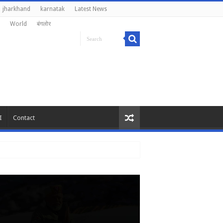
jharkhand
karnatak
Latest News
World
बंगलोर
I
Contact