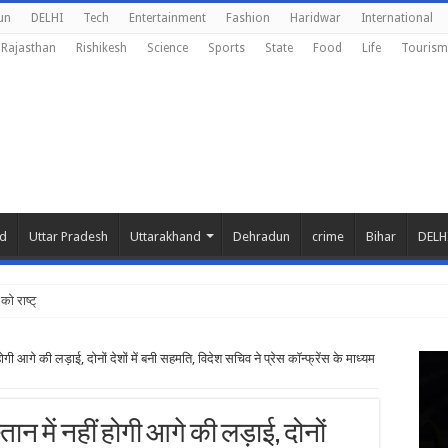
un
DELHI
Tech
Entertainment
Fashion
Haridwar
International
Rajasthan
Rishikesh
Science
Sports
State
Food
Life
Tourism
nd
Uttar Pradesh
Uttarakhand
Dehradun
crime
Bihar
DELH
ो राष्ट्रीय शिक्षा
गी आगे की लड़ाई, दोनों देशों में बनी सहमति, विदेश सचिव ने प्रेस कॉन्फ्रेंस के माध्यम
न में नहीं होगी आगे की लड़ाई, दोनों