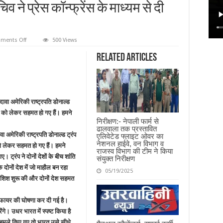
िव ने प्रेस कॉन्फ्रेंस के माध्यम से दी
on
ments Off
500 Views
बड़ी
खबर:-
Related Articles
भारत
और
पाकिस्तान
में
नहीं
होगी
आगे
वा अमेरिकी राष्ट्रपति डोनाल्ड
की
लड़ाई,
ांति को लेकर सहमत हो गए हैं। हमने
दोनों
निरीक्षण:- नेपाली फार्म से
।
देशों
ढालवाला तक प्रस्तावित
में
अमेरिकी राष्ट्रपति डोनाल्ड ट्रंप
एलिवेटेड फ्लाइट ओवर का
बनी
नेशनल हाईवे, वन विभाग व
सहमति,
 को लेकर सहमत हो गए हैं। हमने
विदेश
राजस्व विभाग की टीम ने किया
ट्रंप ने दोनों देशों के बीच शांति
सचिव
संयुक्त निरीक्षण
ने
ि दोनों देश में जो माहौल बन रहा
प्रेस
05/19/2025
कॉन्फ्रेंस
शिश शुरू की और दोनों देश सहमत
के
माध्यम
से
फायर की घोषणा कर दी गई है।
दी
जानकारी
ंगे। उधर भारत में स्पष्ट किया है
 हमले किए गए तो भारत उसे सीधे