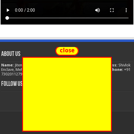
close
About Us
Name:
Jitendra Singh
Organization:
The National News
Address:
Shivlok
Enclave, Mehuwala Mafi, Dehradun, Uttarakhand, 248001, India
Phone:
+91
7302011279
Email:
thenationalnews.india@gmail.com
FOLLOW US
© Copyright 2026, All Rights Reserved