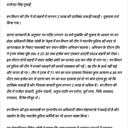
पकड़ी
राजेन्द्र सिंह गुसाईं
दो
वाहनों
में
वन विभाग की टीम ने दो वाहनों में लगभग 2 लाख की प्रतिबंध लकड़ी पकड़ी। मुकदमा दर्ज
लगभग
2
किया गया।
लाख
रुपए
की
प्राप्त जानकारी के अनुसार गत रात्रि लगभग 10 बजे मुखबिर की सूचना के आधार पर वन
प्रतिबंध
लकड़ी
क्षेत्र अधिकारी विवेक जोशी के नेतृत्व में वन विभाग की टीम ने स्थानीय पुलिस की मदद से
आगराखाल के निकट नाकाबंदी कर सघन चेकिंग अभियान चलाया। अभियान के दौरान टीम
ने ट्रक संख्या यूके 08c ए 25 30 तथा इनोवा कार एचआर 05एपी 9924 वाहनों को रोका।
इस दौरान दोनों वाहनों में सवार व्यक्ति अंधेरे का फायदा उठा कर मौके से भाग गए। वन विभाग
एवं पुलिस की टीम ने उनको पकड़ने की काफी मशक्कत की गई। वह टीम के हाथे नहीं चढ़े
और फरार हो गए। टीम ने ट्रक में 71 नाग का फल प्रकाष्ठ जिसका कुल आयतन 4.86 घन
मीटर तथा इनोवा कर से प्राप्त चार नग का फल प्रकाश एवं दो नग बांज प्राप्त हुए जो कि
प्रतिबंध लकड़ी है और जिसका बाजारी मूल्य लगभग 2 लाख से अधिक है। वन विभाग की
टीम में राजेंद्र कंडारी, दुर्लभ भंडारी, अनुज राठौर वन दरोगा, पूर्ण राणा, निधि असवाल,
राजपाल, दिनेश मौजूद थे।
वन विभाग की इस कामयाबी पर प्रभागीय वन अधिकारी जीवन मोहनदगडे ने बधाई दी है और
सहयोग के लिए स्थानीय पुलिस कर्मियों का भी आभार व्यक्त किया।