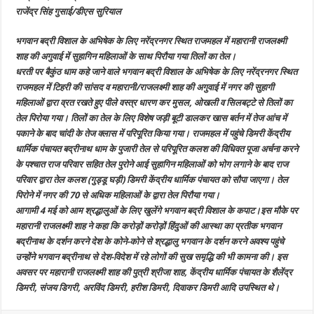
लिए
राजेंद्र सिंह गुसाई/डीएस सुरियाल
नरेंद्रनगर
स्थित
राजमहल
भगवान बद्री विशाल के अभिषेक के लिए नरेंद्रनगर स्थित राजमहल में महारानी राजलक्ष्मी
में
पिरोया
शाह की अगुवाई में सुहागिन महिलाओं के साथ पिरौया गया तिलों का तेल।
गया
तिलों
धरती पर बैकुंठ धाम कहे जाने वाले भगवान बद्री विशाल के अभिषेक के लिए नरेंद्रनगर स्थित
का
राजमहल में टिहरी की सांसद व महारानी/राजलक्ष्मी शाह की अगुवाई में नगर की सुहागी
तेल
महिलाओं द्वारा व्रत रखते हुए पीले वस्त्र धारण कर मुसल, ओखली व सिलबट्टे से तिलों का
तेल पिरोया गया। तिलों का तेल के लिए विशेष जड़ी बूटी डालकर खास बर्तन में तेज आंच में
पकाने के बाद चांदी के तेज क्लास में परिपूरित किया गया। राजमहल में पहुंचे डिमरी केंद्रीय
धार्मिक पंचायत बद्रीनाथ धाम के पुजारी तेल से परिपूरित कलश की विधिवत पूजा अर्चना करने
के पश्चात राज परिवार सहित तेल पुरोने आई सुहागिन महिलाओं को भोग लगाने के बाद राज
परिवार द्वारा तेल कलश (गुड्डू घड़ी) डिमरी केंद्रीय धार्मिक पंचायत को सौपा जाएगा। तेल
पिरोने में नगर की 70 से अधिक महिलाओं के द्वारा तेल पिरौया गया।
आगामी 4 मई को आम श्रद्धालुओं के लिए खुलेंगे भगवान बद्री विशाल के कपाट।इस मौके पर
महारानी राजलक्ष्मी शाह ने कहा कि करोड़ों करोड़ों हिंदुओं की आस्था का प्रतीक भगवान
बद्रीनाथ के दर्शन करने देश के कोने-कोने से श्रद्धालु भगवान के दर्शन करने अवश्य पहुंचे
उन्होंने भगवान बद्रीनाथ से देश-विदेश में रहे लोगों की सुख समृद्धि की भी कामना की। इस
अवसर पर महारानी राजलक्ष्मी शाह की पुत्री श्रीजा शाह, केंद्रीय धार्मिक पंचायत के शैलेंद्र
डिमरी, संजय डिगरी, अरविंद डिमरी, हरीश डिमरी, दिवाकर डिमरी आदि उपस्थित थे।