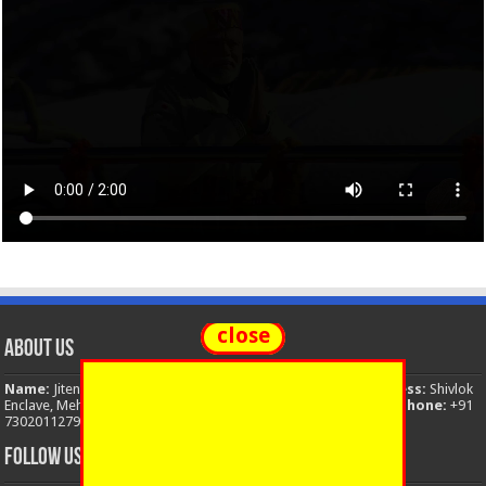
close
About Us
Name:
Jitendra Singh
Organization:
The National News
Address:
Shivlok
Enclave, Mehuwala Mafi, Dehradun, Uttarakhand, 248001, India
Phone:
+91
7302011279
Email:
thenationalnews.india@gmail.com
FOLLOW US