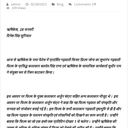
on
admin
02/28/2025
Blog
Comments Off
ऋषिकेश
209 Views
के
रामा
पैलेस
में
प्रदर्शित
ऋषिकेश, 28 फरवरी
गढ़वाली
फिचर
दिनेश सिंह सुरियाल
फिल्म
“जोना”
का
गढ़वाली
फिल्म
के
आज से ऋषिकेश के रामा पैलेस में प्रदर्शित गढ़वाली फिचर फ़िल्म जोना का शुभारंभ गढ़वाली
प्रसिद्ध
कलाकार
फिल्म के प्रसिद्ध कलाकार बलदेव सिंह राणा एवं ऋषिकेश के सामाजिक कार्यकर्ता सुधीर राय
बलदेव
सिंह
ने संयुक्त रूप से रिबन काटकर किया।
राणा
व
सामाजिक
कार्यकर्ता
सुधीर
राय
इस अवसर पर फिल्म के मुख्य कलाकार अर्जुन चंद्रा सहित अन्य कलाकार मौजूद थे। इस
ने
संयुक्त
अवसर पर फिल्म के कलाकार अर्जुन चंद्रा ने कहा कि यह फिल्म गढ़वाल की संस्कृति और
रूप
से
सभ्यता को संजोकर बनाई गई है। इस फिल्म के सभी कलाकार गढ़वाली पृष्ठभूमि से ही है और
रिबन
यह फिल्म गढ़वाल के पलायन संस्कृति एवं परेशानियों को दिखाने का काम करती है। उन्होंने
का
कर
बताया कि फिल्म का शो एक हफ्ते तक प्रतिदिन दोपहर 1 से चलेगा। उन्होंने ऋषिकेश की
किया
शुभारंभ,
जनता से अधिक से अधिक संख्या में फिल्म को देखने की अपील की है। उन्होंने बताया कि