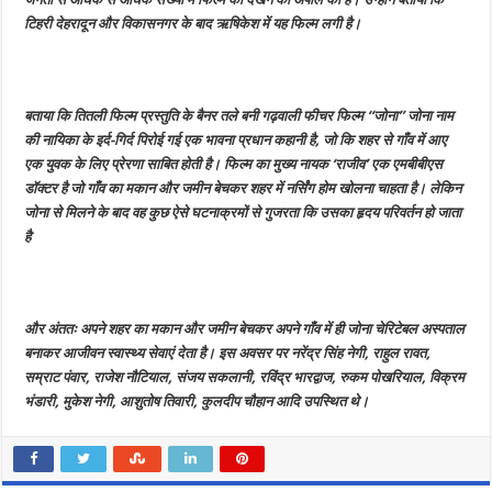
प्रतिदिन
टिहरी देहरादून और विकासनगर के बाद ऋषिकेश में यह फिल्म लगी है।
दोपहर
एक
बजे
से
चलेगा
शो
बताया कि तितली फिल्म प्रस्तुति के बैनर तले बनी गढ़वाली फीचर फिल्म “जोना” जोना नाम
की नायिका के इर्द-गिर्द पिरोई गई एक भावना प्रधान कहानी है, जो कि शहर से गाँव में आए
एक युवक के लिए प्रेरणा साबित होती है। फिल्म का मुख्य नायक ‘राजीव’ एक एमबीबीएस
डॉक्टर है जो गाँव का मकान और जमीन बेचकर शहर में नर्सिंग होम खोलना चाहता है। लेकिन
जोना से मिलने के बाद वह कुछ ऐसे घटनाक्रमों से गुजरता कि उसका हृदय परिवर्तन हो जाता
है
और अंततः अपने शहर का मकान और जमीन बेचकर अपने गाँव में ही जोना चेरिटेबल अस्पताल
बनाकर आजीवन स्वास्थ्य सेवाएं देता है। इस अवसर पर नरेंद्र सिंह नेगी, राहुल रावत,
सम्राट पंवार, राजेश नौटियाल, संजय सकलानी, रविंद्र भारद्वाज, रुकम पोखरियाल, विक्रम
भंडारी, मुकेश नेगी, आशुतोष तिवारी, कुलदीप चौहान आदि उपस्थित थे।