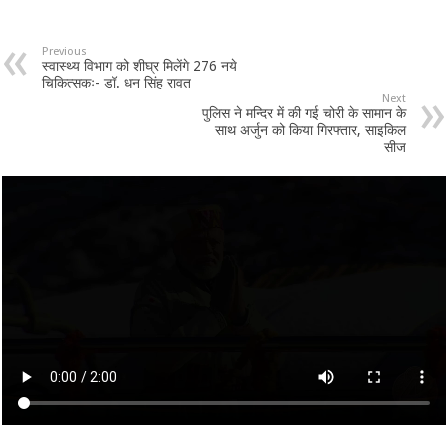
Previous
स्वास्थ्य विभाग को शीघ्र मिलेंगे 276 नये
चिकित्सकः- डॉ. धन सिंह रावत
Next
पुलिस ने मन्दिर में की गई चोरी के सामान के
साथ अर्जुन को किया गिरफ्तार, साइकिल
सीज