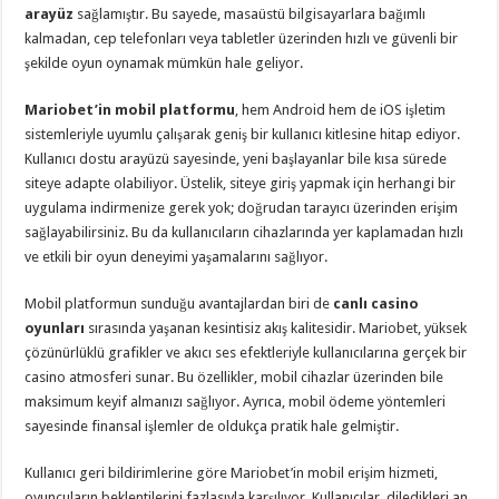
arayüz
sağlamıştır. Bu sayede, masaüstü bilgisayarlara bağımlı
kalmadan, cep telefonları veya tabletler üzerinden hızlı ve güvenli bir
şekilde oyun oynamak mümkün hale geliyor.
Mariobet’in mobil platformu
, hem Android hem de iOS işletim
sistemleriyle uyumlu çalışarak geniş bir kullanıcı kitlesine hitap ediyor.
Kullanıcı dostu arayüzü sayesinde, yeni başlayanlar bile kısa sürede
siteye adapte olabiliyor. Üstelik, siteye giriş yapmak için herhangi bir
uygulama indirmenize gerek yok; doğrudan tarayıcı üzerinden erişim
sağlayabilirsiniz. Bu da kullanıcıların cihazlarında yer kaplamadan hızlı
ve etkili bir oyun deneyimi yaşamalarını sağlıyor.
Mobil platformun sunduğu avantajlardan biri de
canlı casino
oyunları
sırasında yaşanan kesintisiz akış kalitesidir. Mariobet, yüksek
çözünürlüklü grafikler ve akıcı ses efektleriyle kullanıcılarına gerçek bir
casino atmosferi sunar. Bu özellikler, mobil cihazlar üzerinden bile
maksimum keyif almanızı sağlıyor. Ayrıca, mobil ödeme yöntemleri
sayesinde finansal işlemler de oldukça pratik hale gelmiştir.
Kullanıcı geri bildirimlerine göre Mariobet’in mobil erişim hizmeti,
oyuncuların beklentilerini fazlasıyla karşılıyor. Kullanıcılar, diledikleri an