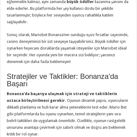
eğlenmekle kalmaz, aynı zamanda
büyük ödüller
kazanma şansını da
elde ederler. Bu platformda her şey kullanıcı dostu bir şekilde
tasarlanmıştır; böylece her seviyeden oyuncu rahatlıkla katılım
sağlayabilir.
Sonuç olarak, Mariobet Bonanza’nın sunduğu eşsiz fırsatlar sayesinde,
casino deneyiminizi bir üst seviyeye taşıyabilirsiniz. Büyük ödüller için
oynarken heyecanı doruklarda yaşamak isteyenler için Mariobet ideal
bir seçimdir. Her oyunda yeni bir macera sizi bekliyor; şansınızı
denemek için daha fazla beklemeyin!
Stratejiler ve Taktikler: Bonanza’da
Başarı
Bonanza’da başarıya ulaşmak için strateji ve taktiklerin
ustaca birleştirilmesi gerekir.
Oyunun dinamik yapısı, oyuncuların
dikkatli planlama ve hızlı karar alma yeteneklerini test eder. Mario Bet
gibi platformlarda bu oyunu oynarken, temel stratejilerin yanı sıra
belirli taktikleri de uygulamak önemlidir. Özellikle, oyunun rastgelelik
unsurunu avantaja çevirmek için sabırlı olmak ve doğru anı beklemek
kritik bir rol oynar.