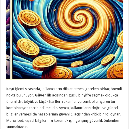
Kayıt işlemi sırasında, kullanıcıların dikkat etmesi gereken birkaç önemli
nokta bulunuyor.
Güvenlik
açısından güçlü bir şifre seçmek oldukça
önemlidir; büyük ve küçük harfler, rakamlar ve semboller içeren bir
kombinasyon tercih edilmelidir. Ayrıca, kullanıcıların doğru ve güncel
bilgiler vermesi de hesaplarının güvenliği açısından kritik bir rol oynar.
Mario-bet, kişisel bilgilerinizi korumak için gelişmiş güvenlik önlemleri
sunmaktadır.