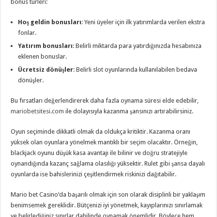
bonus türleri:
Hoş geldin bonusları
: Yeni üyeler için ilk yatırımlarda verilen ekstra
fonlar.
Yatırım bonusları
: Belirli miktarda para yatırdığınızda hesabınıza
eklenen bonuslar.
Ücretsiz dönüşler
: Belirli slot oyunlarında kullanılabilen bedava
dönüşler.
Bu fırsatları değerlendirerek daha fazla oynama süresi elde edebilir,
mariobetsitesi.com
ile dolayısıyla kazanma şansınızı artırabilirsiniz.
Oyun seçiminde dikkatli olmak da oldukça kritiktir. Kazanma oranı
yüksek olan oyunlara yönelmek mantıklı bir seçim olacaktır. Örneğin,
blackjack oyunu düşük kasa avantajı ile bilinir ve doğru stratejiyle
oynandığında kazanç sağlama olasılığı yüksektir. Rulet gibi şansa dayalı
oyunlarda ise bahislerinizi çeşitlendirmek riskinizi dağıtabilir.
Mario bet Casino’da başarılı olmak için son olarak disiplinli bir yaklaşım
benimsemek gereklidir. Bütçenizi iyi yönetmek, kayıplarınızı sınırlamak
ve belirlediğiniz sınırlar dahilinde oynamak önemlidir. Böylece hem