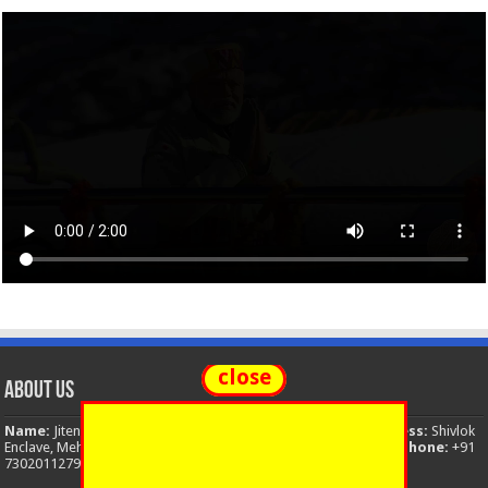
close
About Us
Name:
Jitendra Singh
Organization:
The National News
Address:
Shivlok
Enclave, Mehuwala Mafi, Dehradun, Uttarakhand, 248001, India
Phone:
+91
7302011279
Email:
thenationalnews.india@gmail.com