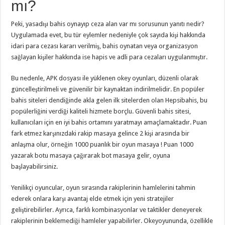
mı?
Peki, yasadışı bahis oynayıp ceza alan var mı sorusunun yanıtı nedir?
Uygulamada evet, bu tür eylemler nedeniyle çok sayıda kişi hakkında
idari para cezası kararı verilmiş, bahis oynatan veya organizasyon
sağlayan kişiler hakkında ise hapis ve adli para cezaları uygulanmıştır.
Bu nedenle, APK dosyası ile yüklenen okey oyunları, düzenli olarak
güncelleştirilmeli ve güvenilir bir kaynaktan indirilmelidir. En popüler
bahis siteleri dendiğinde akla gelen ilk sitelerden olan Hepsibahis, bu
popülerliğini verdiği kaliteli hizmete borçlu. Güvenli bahis sitesi,
kullanıcıları için en iyi bahis ortamını yaratmayı amaçlamaktadır. Puan
fark etmez karşınızdaki rakip masaya gelince 2 kişi arasında bir
anlaşma olur, örneğin 1000 puanlık bir oyun masaya ! Puan 1000
yazarak botu masaya çağırarak bot masaya gelir, oyuna
başlayabilirsiniz.
Yenilikçi oyuncular, oyun sırasında rakiplerinin hamlelerini tahmin
ederek onlara karşı avantaj elde etmek için yeni stratejiler
geliştirebilirler. Ayrıca, farklı kombinasyonlar ve taktikler deneyerek
rakiplerinin beklemediği hamleler yapabilirler. Okeyoyununda, özellikle