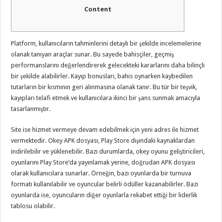
Content
Platform, kullanıcıların tahminlerini detaylı bir şekilde incelemelerine
olanak tanıyan araçlar sunar. Bu sayede bahisçiler, geçmiş
performanslarını değerlendirerek gelecekteki kararlarını daha bilinçli
bir şekilde alabilirler. Kayıp bonusları, bahis oynarken kaybedilen
tutarların bir kısmının geri alınmasına olanak tanır. Bu tür bir teşvik,
kayıpları telafi etmek ve kullanıcılara ikinci bir şans sunmak amacıyla
tasarlanmıştır.
Site ise hizmet vermeye devam edebilmek için yeni adres ile hizmet
vermektedir. Okey APK dosyası, Play Store dışındaki kaynaklardan
indirilebilir ve yüklenebilir. Bazı durumlarda, okey oyunu geliştiricileri,
oyunlarını Play Store’da yayınlamak yerine, doğrudan APK dosyası
olarak kullanıcılara sunarlar. Örneğin, bazı oyunlarda bir turnuva
formatı kullanılabilir ve oyuncular belirli ödüller kazanabilirler. Bazı
oyunlarda ise, oyuncuların diğer oyunlarla rekabet ettiği bir liderlik
tablosu olabilir.