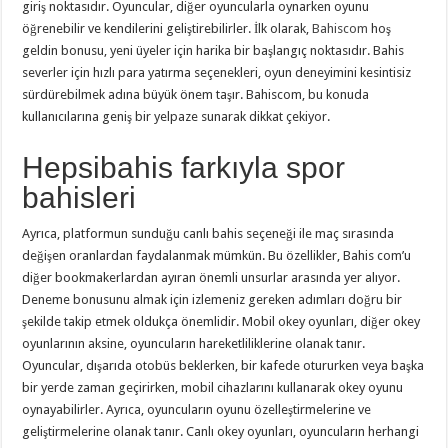
giriş noktasıdır. Oyuncular, diğer oyuncularla oynarken oyunu
öğrenebilir ve kendilerini geliştirebilirler. İlk olarak,
Bahiscom
hoş
geldin bonusu, yeni üyeler için harika bir başlangıç noktasıdır. Bahis
severler için hızlı para yatırma seçenekleri, oyun deneyimini kesintisiz
sürdürebilmek adına büyük önem taşır. Bahiscom, bu konuda
kullanıcılarına geniş bir yelpaze sunarak dikkat çekiyor.
Hepsibahis farkıyla spor
bahisleri
Ayrıca, platformun sunduğu canlı bahis seçeneği ile maç sırasında
değişen oranlardan faydalanmak mümkün. Bu özellikler, Bahis com’u
diğer bookmakerlardan ayıran önemli unsurlar arasında yer alıyor.
Deneme bonusunu almak için izlemeniz gereken adımları doğru bir
şekilde takip etmek oldukça önemlidir. Mobil okey oyunları, diğer okey
oyunlarının aksine, oyuncuların hareketliliklerine olanak tanır.
Oyuncular, dışarıda otobüs beklerken, bir kafede otururken veya başka
bir yerde zaman geçirirken, mobil cihazlarını kullanarak okey oyunu
oynayabilirler. Ayrıca, oyuncuların oyunu özelleştirmelerine ve
geliştirmelerine olanak tanır. Canlı okey oyunları, oyuncuların herhangi