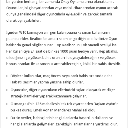
bir yerden herhangi bir zamanda Okey Oynamalarına olanak tanır.
Oyuncular, bilgisayarlarından veya mobil cihazlarından oyunu açarak,
dünya genelindeki diğer oyuncularla eşleşebilir ve gerçek zamanlı
olarak oynayabilirler.
İçinden %10 komisyon alır geri kalan puana kazanan kullanıcının
puanına ekler. Realbot’un amacı sitemize girdiğinizde özelinize Oyun
hakkında genel bilgiler sunar. Top Realbot un Çok önemli özelliği ise
Her Kullanıcıya 24 saat de bir kez 1000 puan hediye verir. Hepsibahis,
dilediğiniz lige yüksek bahis oranları ile oynayabileceğiniz ve yüksek
bonus oranları ile kazancınızı arttırabileceğiniz, köklü bir bahis sitesidir.
Böylece kullanıcılar, maç öncesi veya canlı bahis sırasında daha
isabetli seçimler yapma şansına sahip olurlar.
Oyuncular, diğer oyuncuların ellerindeki taşları okuyarak ve diğer
stratejik hamleler yaparak kazanmaya çalışırlar.
Osmangazi’nin 136 mahallesini tek tek ziyaret eden Başkan Aydın’ın
bu kez durağı Emek Adnan Menderes Mahallesi oldu.
Bu tür veriler, bahisçilerin hangi alanlarda başarılı olduklarını ve
hangi alanlarda gelişmeleri gerektiğini anlamalarına yardımcı olur.