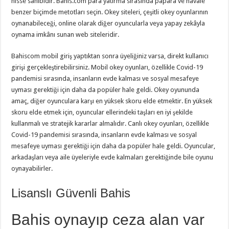
hisse sahibidir. Bahis.com para yatırma sırasında papara ve havale
benzer biçimde metotları seçin. Okey siteleri, çeşitli okey oyunlarının
oynanabileceği, online olarak diğer oyuncularla veya yapay zekâyla
oynama imkânı sunan web siteleridir.
Bahiscom mobil giriş yaptıktan sonra üyeliğiniz varsa, direkt kullanıcı
girişi gerçekleştirebilirsiniz. Mobil okey oyunları, özellikle Covid-19
pandemisi sırasında, insanların evde kalması ve sosyal mesafeye
uyması gerektiği için daha da popüler hale geldi. Okey oyununda
amaç, diğer oyunculara karşı en yüksek skoru elde etmektir. En yüksek
skoru elde etmek için, oyuncular ellerindeki taşları en iyi şekilde
kullanmalı ve stratejik kararlar almalıdır. Canlı okey oyunları, özellikle
Covid-19 pandemisi sırasında, insanların evde kalması ve sosyal
mesafeye uyması gerektiği için daha da popüler hale geldi. Oyuncular,
arkadaşları veya aile üyeleriyle evde kalmaları gerektiğinde bile oyunu
oynayabilirler.
Lisanslı Güvenli Bahis
Bahis oynayıp ceza alan var