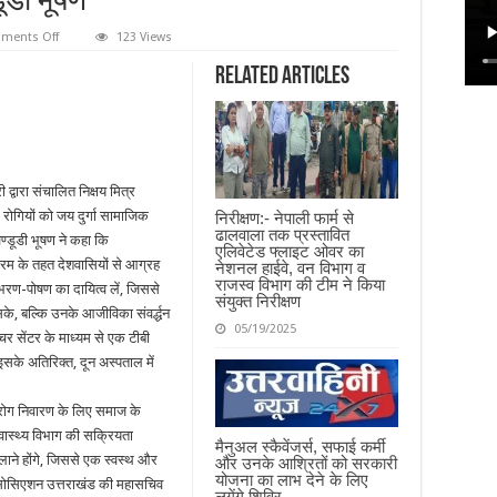
ूडी भूषण
on
ments Off
123 Views
निक्षय
पोषण
Related Articles
योजना
(NPY)
के
अंतर्गत
10
क्षय
रोगियों
को
 द्वारा संचालित निक्षय मित्र
गोद
लेंगी
 रोगियों को जय दुर्गा सामाजिक
निरीक्षण:- नेपाली फार्म से
विधानसभा
ढालवाला तक प्रस्तावित
अध्यक्ष
ण्डूडी भूषण ने कहा कि
एलिवेटेड फ्लाइट ओवर का
ऋतु
्यक्रम के तहत देशवासियों से आग्रह
नेशनल हाईवे, वन विभाग व
खण्डूडी
भूषण
राजस्व विभाग की टीम ने किया
भरण-पोषण का दायित्व लें, जिससे
संयुक्त निरीक्षण
े, बल्कि उनके आजीविका संवर्द्धन
05/19/2025
चर सेंटर के माध्यम से एक टीबी
सके अतिरिक्त, दून अस्पताल में
 रोग निवारण के लिए समाज के
्वास्थ्य विभाग की सक्रियता
मैनुअल स्कैवेंजर्स, सफाई कर्मी
ाने होंगे, जिससे एक स्वस्थ और
और उनके आश्रितों को सरकारी
योजना का लाभ देने के लिए
 एसोसिएशन उत्तराखंड की महासचिव
लगेंगे शिविर