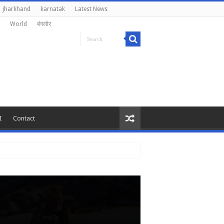
jharkhand
karnatak
Latest News
World
बंगलोर
I
Contact