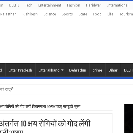
un
DELHI
Tech
Entertainment
Fashion
Haridwar
International
Rajasthan
Rishikesh
Science
Sports
State
Food
Life
Tourism
nd
Uttar Pradesh
Uttarakhand
Dehradun
crime
Bihar
DELH
को राष्ट्रीय शिक्षा न
्षय रोगियों को गोद लेंगी विधानसभा अध्यक्ष ऋतु खण्डूडी भूषण
तर्गत 10 क्षय रोगियों को गोद लेंगी