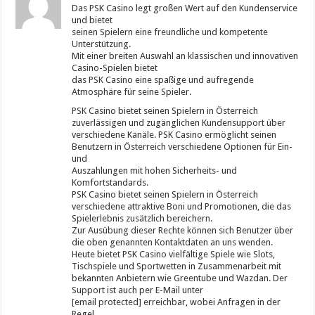
Das PSK Casino legt großen Wert auf den Kundenservice
und bietet
seinen Spielern eine freundliche und kompetente
Unterstützung.
Mit einer breiten Auswahl an klassischen und innovativen
Casino-Spielen bietet
das PSK Casino eine spaßige und aufregende
Atmosphäre für seine Spieler.
PSK Casino bietet seinen Spielern in Österreich
zuverlässigen und zugänglichen Kundensupport über
verschiedene Kanäle. PSK Casino ermöglicht seinen
Benutzern in Österreich verschiedene Optionen für Ein-
und
Auszahlungen mit hohen Sicherheits- und
Komfortstandards.
PSK Casino bietet seinen Spielern in Österreich
verschiedene attraktive Boni und Promotionen, die das
Spielerlebnis zusätzlich bereichern.
Zur Ausübung dieser Rechte können sich Benutzer über
die oben genannten Kontaktdaten an uns wenden.
Heute bietet PSK Casino vielfältige Spiele wie Slots,
Tischspiele und Sportwetten in Zusammenarbeit mit
bekannten Anbietern wie Greentube und Wazdan. Der
Support ist auch per E-Mail unter
[email protected] erreichbar, wobei Anfragen in der
Regel