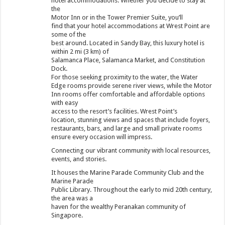
hotel accommodations. Whether you decide to stay at
the
Motor Inn or in the Tower Premier Suite, you’ll
find that your hotel accommodations at Wrest Point are
some of the
best around. Located in Sandy Bay, this luxury hotel is
within 2 mi (3 km) of
Salamanca Place, Salamanca Market, and Constitution
Dock.
For those seeking proximity to the water, the Water
Edge rooms provide serene river views, while the Motor
Inn rooms offer comfortable and affordable options
with easy
access to the resort’s facilities. Wrest Point’s
location, stunning views and spaces that include foyers,
restaurants, bars, and large and small private rooms
ensure every occasion will impress.
Connecting our vibrant community with local resources,
events, and stories.
It houses the Marine Parade Community Club and the
Marine Parade
Public Library. Throughout the early to mid 20th century,
the area was a
haven for the wealthy Peranakan community of
Singapore.