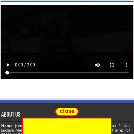
close
About Us
Name:
Jitendra Singh
Organization:
The National News
Address:
Shivlok
Enclave, Mehuwala Mafi, Dehradun, Uttarakhand, 248001, India
Phone:
+91