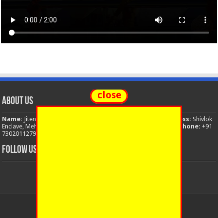
close
About Us
Name:
Jitendra Singh
Organization:
The National News
Address:
Shivlok
Enclave, Mehuwala Mafi, Dehradun, Uttarakhand, 248001, India
Phone:
+91
7302011279
Email:
thenationalnews.india@gmail.com
FOLLOW US